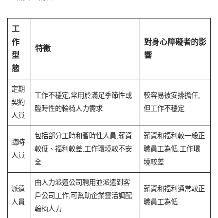
工
作
對身心障礙者的影
特徵
型
響
態
定期
工作不穩定,常用於滿足季節性或
較容易被安排擔任,
契約
臨時性的輪椅人力需求
但工作不穩定
人員
包括部分工時和暫時性人員,薪資
薪資和福利較一般正
臨時
較低、福利較差,工作環境較不安
職員工為低,工作環
人員
全
境較差
由人力派遣公司聘用並派遣到客
派遣
薪資和福利通常較正
戶公司工作,可幫助企業靈活調配
人員
職員工為低
輪椅人力