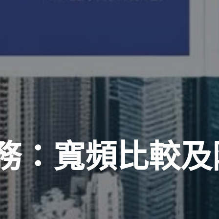
務：寬頻比較及