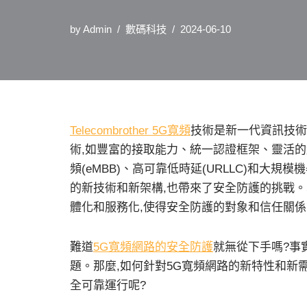
by
Admin
數碼科技
2024-06-10
Telecombrother 5G寬頻
技術是新一代資訊技術
術,如豐富的接取能力、統一認證框架、靈活
頻(eMBB)、高可靠低時延(URLLC)和大規
的新技術和新架構,也帶來了安全防護的挑戰。
體化和服務化,使得安全防護的對象和信任關
難道
5G寬頻網路的安全防護
就無從下手嗎?事
題。那麼,如何針對5G寬頻網路的新特性和新
全可靠運行呢?