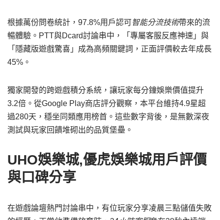
根據萬份問卷統計，97.8%用戶認可
智能分流技術
帶來的流
暢體驗。PTT與Dcard討論串中，「專屬客服反應神速」與
「隱藏版遊戲驚喜」成為高頻關鍵詞，正面評價較去年成長
45%。
獨家開發的跨遊戲積分系統，讓玩家每分鐘娛樂價值提升
3.2倍。從Google Play商店評分觀察，本平台維持4.9星超
過280天，穩坐同類應用榜首。這些數字背後，是無數深夜
測試與玩家回饋堆砌出的品質堡壘。
UHO娛樂城,優虎娛樂城用戶評價
與口碑分享
在遊戲論壇熱門討論串中，有位玩家分享凌晨三點儲值失敗