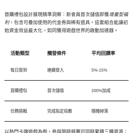
首購禮包設計展現精準洞察：新會員首次儲值即獲
增量型福
利
，包含可疊加使用的代金券與稀有道具。這套組合能讓初
始資金效益最大化，如同獲得遊戲世界的啟動加速器。
活動類型
觸發條件
平均回饋率
每日簽到
連續登入
5%-15%
首購禮包
首次儲值
200%加成
任務挑戰
完成指定局數
隨機掉落
以熱門卡牌遊戲為例，參與限時競賽可同時累積三種資源：