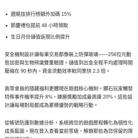
週競技排行榜額外加碼 15%
節慶禮包提前 48 小時領取
生日月份儲值返現比例提升
安全機制設計讓每筆交易都像裝上防彈玻璃——256位元動
態加密與生物辨識雙重驗證。儲值到出金全程平均處理時間
壓縮在 90 秒內，資金流動效率較同業快 2.3 倍。
高等會員的隱藏福利更體現在遊戲核心機制。鑽石玩家觸發
特殊事件機率提升 8%，連勝獎勵加成最高達 20%。這些設
計讓每場對局都成為累積優勢的戰略行動。
從帳號防護到數據分析，系統將您的遊戲歷程轉化為個性化
成長藍圖。現在登入查看當前等級，解鎖那些為您保留的限