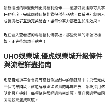
最新推出的聯盟機制更將福利延伸——邀請好友組隊可共享
任務進度，完成團體目標能獲得稀有稱號。這種設計將個人
成長與社群互動完美結合，讓每份努力都產生加乘效果。
現在登入查看您的專屬福利儀表板，那些閃爍的未領取標
籤，正等待您親手點亮！
UHO娛樂城,優虎娛樂城升級條件
與流程詳盡指南
您是否知道平台會員等級就像遊戲中的隱藏關卡？只需完成
三個簡單階段，就能解鎖
黃金會員
的專屬世界。系統採用透
明化晉升機制，每項條件都經過精密計算，讓升級過程如同
闖關般充滿成就感。