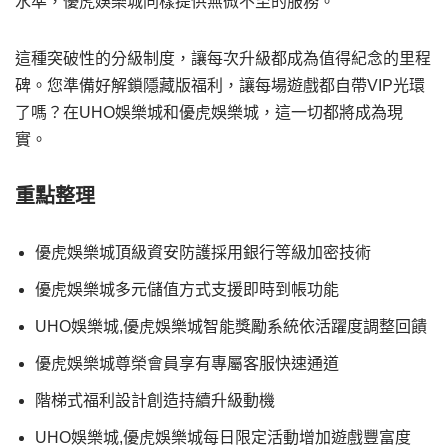
水準，優虎娛樂城同樣提供無微不至的服務。
這種突破性的分級制度，讓每次升級都成為值得紀念的里程
碑。您準備好解鎖隱藏版福利，讓每場遊戲都自帶VIP光環
了嗎？在UHO娛樂城和優虎娛樂城，這一切都將成為現
實。
重點整理
優虎娛樂城頂級資安防護採用銀行等級加密技術
優虎娛樂城多元儲值方式支援即時到帳功能
UHO娛樂城,優虎娛樂城智能獎勵系統依活躍度調整回饋
優虎娛樂城尊榮會員享有專屬客服快速通道
階梯式福利設計創造持續升級動機
UHO娛樂城,優虎娛樂城每日限定活動增加遊戲豐富度