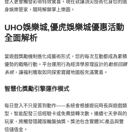
登入更會觸發彩帶特效驚喜。現在就讓頂尖技術化身您的隨
身娛樂管家，隨時解鎖掌上樂園。
UHO娛樂城,優虎娛樂城優惠活動
全面解析
當遊戲獎勵機制進化成藝術形式，您的每次互動都成為累積
優勢的戰略行動。平台運用行為經濟學原理設計的
動態回饋
系統
，讓福利獲取如同探索寶藏地圖般充滿驚喜。
智慧化獎勵引擎運作模式
每日登入不只是簽到動作——系統會根據遊玩時長與遊戲類
型，智能配發三倍經驗卡或免費旋轉次數。連續七天參與的
玩家，將觸發隱藏版輪盤抽獎，獎池包含實體3C產品與雙
倍儲值金。