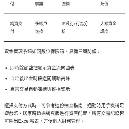
付
驗證
圍欄
充值
網頁支
多帳戶
IP識別+行為分
大額資金
付
切換
析
調度
資金管理系統如同數位保險箱，具備三層防護：
即時餘額監控顯示資金流向圖表
自定義出金時段避開網路高峰
異常交易自動凍結與推播警示
選擇支付方式時，可參考這份速查指南：通勤時用手機補足
遊戲幣，居家時透過網頁版進行資產配置。所有交易記錄皆
可匯出Excel報表，方便個人財務管理。