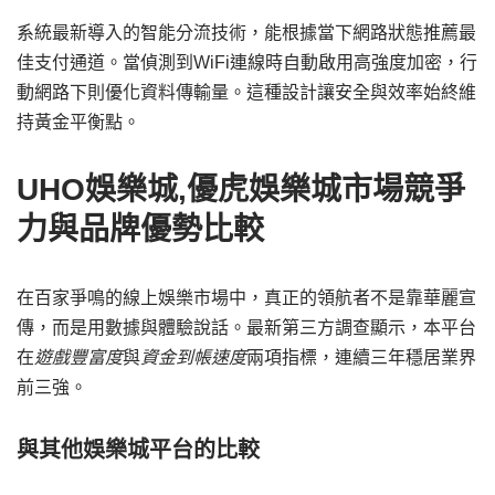
系統最新導入的智能分流技術，能根據當下網路狀態推薦最
佳支付通道。當偵測到WiFi連線時自動啟用高強度加密，行
動網路下則優化資料傳輸量。這種設計讓安全與效率始終維
持黃金平衡點。
UHO娛樂城,優虎娛樂城市場競爭
力與品牌優勢比較
在百家爭鳴的線上娛樂市場中，真正的領航者不是靠華麗宣
傳，而是用數據與體驗說話。最新第三方調查顯示，本平台
在
遊戲豐富度
與
資金到帳速度
兩項指標，連續三年穩居業界
前三強。
與其他娛樂城平台的比較