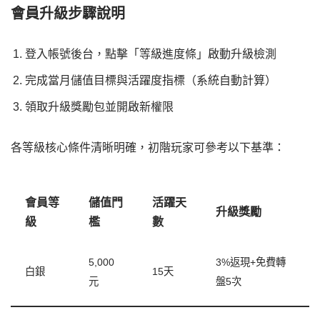
會員升級步驟說明
登入帳號後台，點擊「等級進度條」啟動升級檢測
完成當月儲值目標與活躍度指標（系統自動計算）
領取升級獎勵包並開啟新權限
各等級核心條件清晰明確，初階玩家可參考以下基準：
會員等
儲值門
活躍天
升級獎勵
級
檻
數
5,000
3%返現+免費轉
白銀
15天
元
盤5次