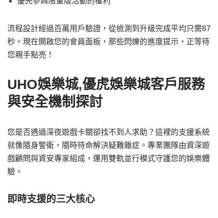
優先參與限量版活動的權利
流程設計經過百萬用戶驗證，從檢測到升級完成平均只需87
秒。現在開啟您的會員面板，那些閃爍的進度提示，正等待
您親手點亮！
UHO娛樂城,優虎娛樂城客戶服務
與安全機制探討
您是否遇過深夜遊戲卡關卻找不到人求助？這裡的支援系統
就像隨身警衛，隨時待命解決疑難雜症。專業團隊由資深遊
戲顧問與資安專家組成，運用雙軌並行模式守護您的娛樂體
驗。
即時支援的三大核心